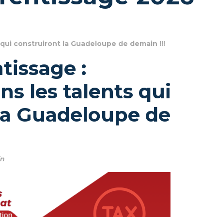
 qui construiront la Guadeloupe de demain !!!
tissage :
ns les talents qui
la Guadeloupe de
in