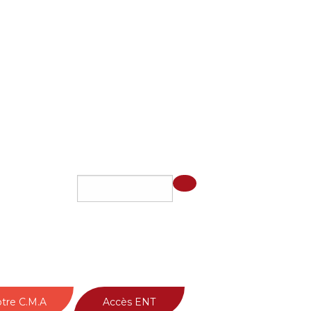
tre C.M.A
Accès ENT