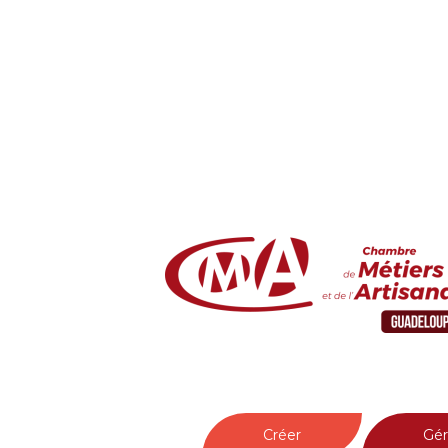
Créer
Gér