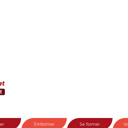
er
S’informer
Se former
Vo