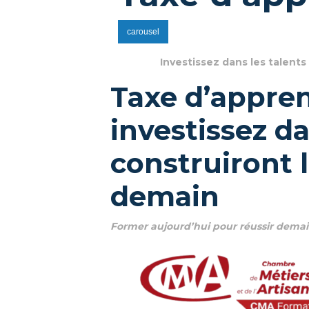
carousel
Investissez dans les talents
Taxe d’appren
investissez da
construiront 
demain
Former aujourd’hui pour réussir dema