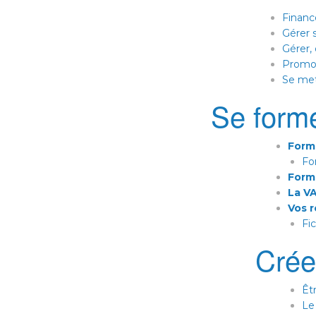
Financ
Gérer s
Gérer,
Promou
Se met
Se forme
Form
Fo
Form
La V
Vos r
Fi
Crée
Êtr
Le