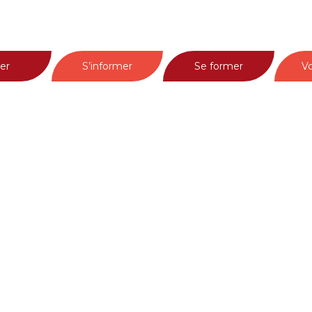
er
S’informer
Se former
Vo